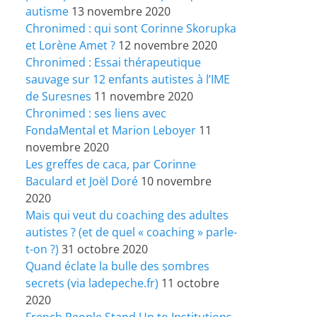
autisme
13 novembre 2020
Chronimed : qui sont Corinne Skorupka
et Lorène Amet ?
12 novembre 2020
Chronimed : Essai thérapeutique
sauvage sur 12 enfants autistes à l’IME
de Suresnes
11 novembre 2020
Chronimed : ses liens avec
FondaMental et Marion Leboyer
11
novembre 2020
Les greffes de caca, par Corinne
Baculard et Joël Doré
10 novembre
2020
Mais qui veut du coaching des adultes
autistes ? (et de quel « coaching » parle-
t-on ?)
31 octobre 2020
Quand éclate la bulle des sombres
secrets (via ladepeche.fr)
11 octobre
2020
French People Stand Up to Institutions