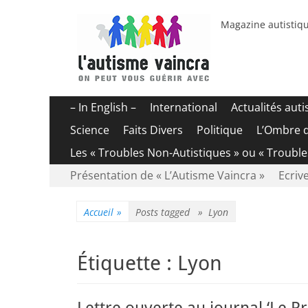
Magazine autistiqu
Menu
Aller
– In English –
International
Actualités aut
au
principal
Science
Faits Divers
Politique
L’Ombre 
contenu
Les « Troubles Non-Autistiques » ou « Troubl
Menu
Aller
Présentation de « L’Autisme Vaincra »
Ecrive
au
secondaire
contenu
Accueil
»
Posts tagged »
Lyon
Étiquette :
Lyon