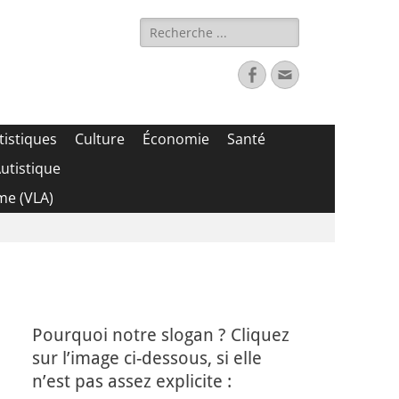
Rechercher :
Facebook
Adresse
de
contact
tistiques
Culture
Économie
Santé
utistique
me (VLA)
Pourquoi notre slogan ? Cliquez
sur l’image ci-dessous, si elle
n’est pas assez explicite :