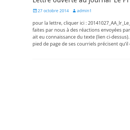
Lettre ouverte au journal ‘Le P
Posted
Author
27 octobre 2014
admin1
on
pour la lettre, cliquer ici : 20141027_AA_lr
faites par nous à des réactions envoyées par co
ait eu connaissance du texte (lien ci-dessus
pied de page de ses courriels précisent qu’il 