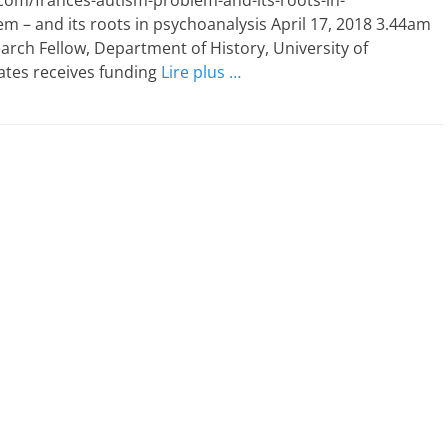
.com/frances-autism-problem-and-its-roots-in-
m – and its roots in psychoanalysis April 17, 2018 3.44am
rch Fellow, Department of History, University of
ates receives funding
Lire plus …