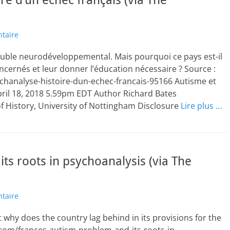
re d’un échec français (via The
taire
ouble neurodéveloppemental. Mais pourquoi ce pays est-il
oncernés et leur donner l’éducation nécessaire ? Source :
chanalyse-histoire-dun-echec-francais-95166 Autisme et
April 18, 2018 5.59pm EDT Author Richard Bates
f History, University of Nottingham Disclosure
Lire plus …
ts roots in psychoanalysis (via The
taire
why does the country lag behind in its provisions for the