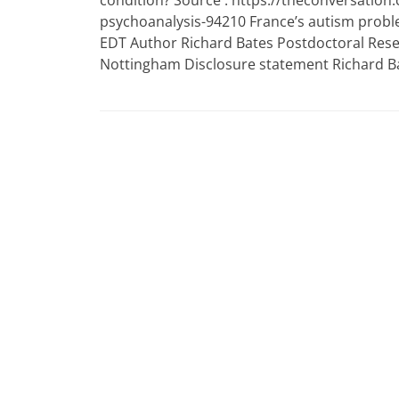
condition? Source : https://theconversation
psychoanalysis-94210 France’s autism proble
EDT Author Richard Bates Postdoctoral Resea
Nottingham Disclosure statement Richard B