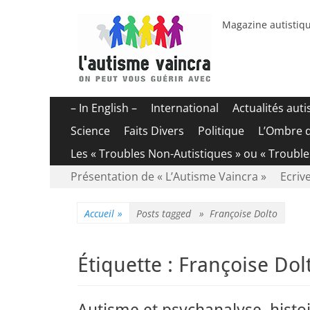
Magazine autistiqu
Menu
Aller
– In English –
International
Actualités aut
au
principal
Science
Faits Divers
Politique
L’Ombre 
contenu
Les « Troubles Non-Autistiques » ou « Troubl
Menu
Aller
Présentation de « L’Autisme Vaincra »
Ecrive
au
secondaire
contenu
Accueil
»
Posts tagged »
Françoise Dolto
Étiquette :
Françoise Dol