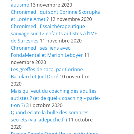
autisme
13 novembre 2020
Chronimed : qui sont Corinne Skorupka
et Lorène Amet ?
12 novembre 2020
Chronimed : Essai thérapeutique
sauvage sur 12 enfants autistes à l’IME
de Suresnes
11 novembre 2020
Chronimed : ses liens avec
FondaMental et Marion Leboyer
11
novembre 2020
Les greffes de caca, par Corinne
Baculard et Joël Doré
10 novembre
2020
Mais qui veut du coaching des adultes
autistes ? (et de quel « coaching » parle-
t-on ?)
31 octobre 2020
Quand éclate la bulle des sombres
secrets (via ladepeche.fr)
11 octobre
2020
French People Stand Up to Institutions