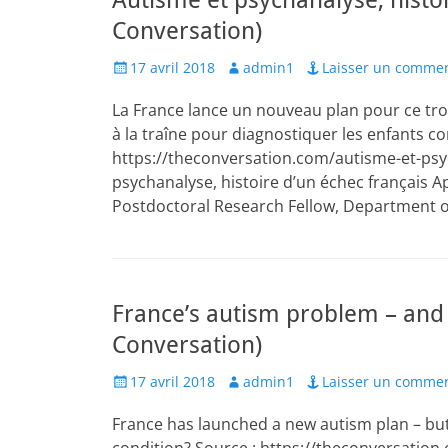
Autisme et psychanalyse, histoi
Conversation)
Posted
Author
17 avril 2018
admin1
Laisser un commen
on
La France lance un nouveau plan pour ce tr
à la traîne pour diagnostiquer les enfants c
https://theconversation.com/autisme-et-psy
psychanalyse, histoire d’un échec français 
Postdoctoral Research Fellow, Department o
France’s autism problem – and i
Conversation)
Posted
Author
17 avril 2018
admin1
Laisser un commen
on
France has launched a new autism plan – but 