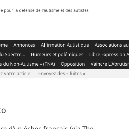
e pour la défense de l'autisme et des autistes
isme
Annonces
Affirmation Autistique
Associations au
du Spectre…
Humeurs et polémiques
Libre Expression A
es du Non-Autisme » (TNA)
Opposition
Vaincre L’Abrutis
z votre article !
Envoyez des « fuites »
to