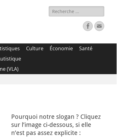
Rechercher :
Facebook
Adresse
de
contact
tistiques
Culture
Économie
Santé
utistique
me (VLA)
Pourquoi notre slogan ? Cliquez
sur l’image ci-dessous, si elle
n’est pas assez explicite :