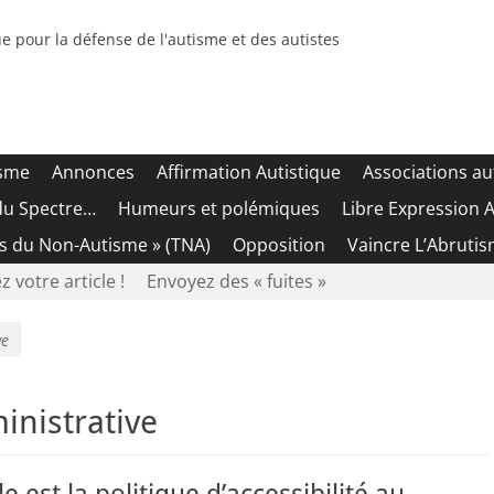
e pour la défense de l'autisme et des autistes
isme
Annonces
Affirmation Autistique
Associations au
du Spectre…
Humeurs et polémiques
Libre Expression A
es du Non-Autisme » (TNA)
Opposition
Vaincre L’Abrutis
z votre article !
Envoyez des « fuites »
ve
inistrative