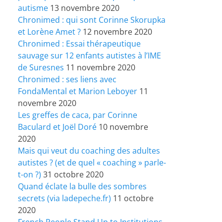
autisme
13 novembre 2020
Chronimed : qui sont Corinne Skorupka
et Lorène Amet ?
12 novembre 2020
Chronimed : Essai thérapeutique
sauvage sur 12 enfants autistes à l’IME
de Suresnes
11 novembre 2020
Chronimed : ses liens avec
FondaMental et Marion Leboyer
11
novembre 2020
Les greffes de caca, par Corinne
Baculard et Joël Doré
10 novembre
2020
Mais qui veut du coaching des adultes
autistes ? (et de quel « coaching » parle-
t-on ?)
31 octobre 2020
Quand éclate la bulle des sombres
secrets (via ladepeche.fr)
11 octobre
2020
French People Stand Up to Institutions