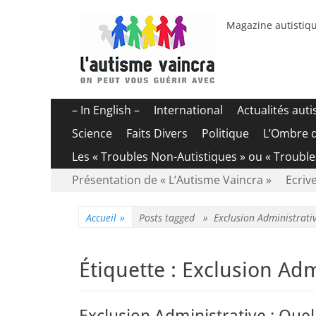
Magazine autistiqu
Menu
Aller
– In English –
International
Actualités aut
au
principal
Science
Faits Divers
Politique
L’Ombre 
contenu
Les « Troubles Non-Autistiques » ou « Troubl
Menu
Aller
Présentation de « L’Autisme Vaincra »
Ecrive
au
secondaire
contenu
Accueil
»
Posts tagged »
Exclusion Administrati
Étiquette :
Exclusion Adm