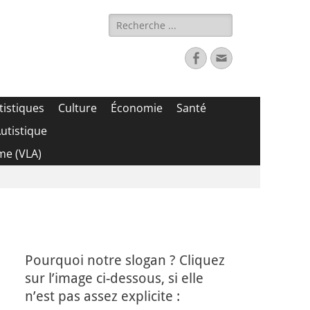
Rechercher :
Facebook
Adresse
de
contact
tistiques
Culture
Économie
Santé
utistique
me (VLA)
Pourquoi notre slogan ? Cliquez
sur l’image ci-dessous, si elle
n’est pas assez explicite :