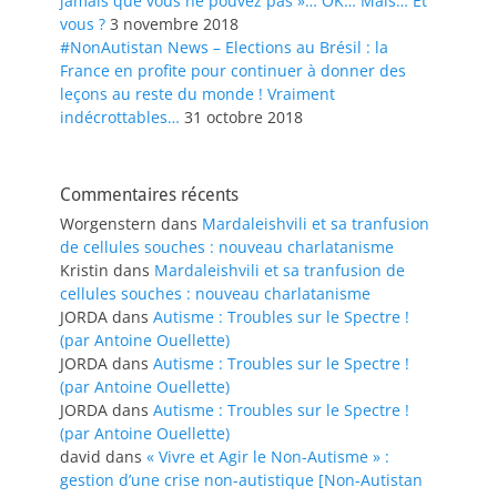
jamais que vous ne pouvez pas »… OK… Mais… Et
vous ?
3 novembre 2018
#NonAutistan News – Elections au Brésil : la
France en profite pour continuer à donner des
leçons au reste du monde ! Vraiment
indécrottables…
31 octobre 2018
Commentaires récents
Worgenstern
dans
Mardaleishvili et sa tranfusion
de cellules souches : nouveau charlatanisme
Kristin
dans
Mardaleishvili et sa tranfusion de
cellules souches : nouveau charlatanisme
JORDA
dans
Autisme : Troubles sur le Spectre !
(par Antoine Ouellette)
JORDA
dans
Autisme : Troubles sur le Spectre !
(par Antoine Ouellette)
JORDA
dans
Autisme : Troubles sur le Spectre !
(par Antoine Ouellette)
david
dans
« Vivre et Agir le Non-Autisme » :
gestion d’une crise non-autistique [Non-Autistan