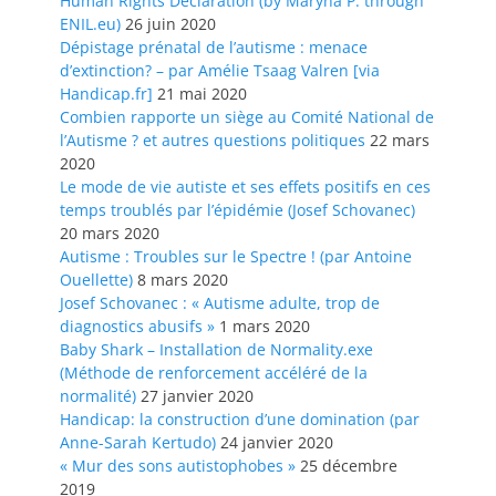
Human Rights Declaration (by Maryna P. through
ENIL.eu)
26 juin 2020
Dépistage prénatal de l’autisme : menace
d’extinction? – par Amélie Tsaag Valren [via
Handicap.fr]
21 mai 2020
Combien rapporte un siège au Comité National de
l’Autisme ? et autres questions politiques
22 mars
2020
Le mode de vie autiste et ses effets positifs en ces
temps troublés par l’épidémie (Josef Schovanec)
20 mars 2020
Autisme : Troubles sur le Spectre ! (par Antoine
Ouellette)
8 mars 2020
Josef Schovanec : « Autisme adulte, trop de
diagnostics abusifs »
1 mars 2020
Baby Shark – Installation de Normality.exe
(Méthode de renforcement accéléré de la
normalité)
27 janvier 2020
Handicap: la construction d’une domination (par
Anne-Sarah Kertudo)
24 janvier 2020
« Mur des sons autistophobes »
25 décembre
2019