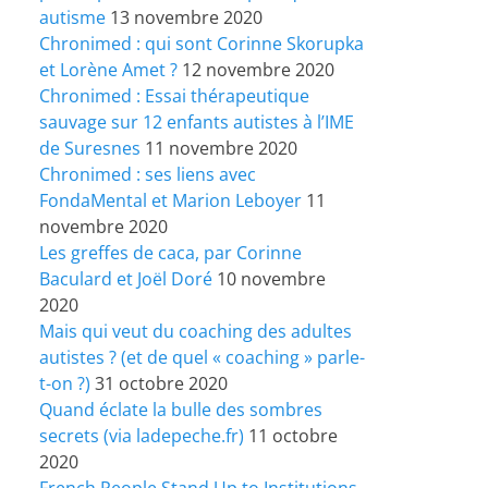
autisme
13 novembre 2020
Chronimed : qui sont Corinne Skorupka
et Lorène Amet ?
12 novembre 2020
Chronimed : Essai thérapeutique
sauvage sur 12 enfants autistes à l’IME
de Suresnes
11 novembre 2020
Chronimed : ses liens avec
FondaMental et Marion Leboyer
11
novembre 2020
Les greffes de caca, par Corinne
Baculard et Joël Doré
10 novembre
2020
Mais qui veut du coaching des adultes
autistes ? (et de quel « coaching » parle-
t-on ?)
31 octobre 2020
Quand éclate la bulle des sombres
secrets (via ladepeche.fr)
11 octobre
2020
French People Stand Up to Institutions