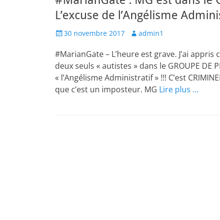
#MarianGate : MG est dans le G
L’excuse de l’Angélisme Administ
Posted
Author
30 novembre 2017
admin1
on
#MarianGate – L’heure est grave. J’ai appris 
deux seuls « autistes » dans le GROUPE DE PI
« l’Angélisme Administratif » !!! C’est CRIMINE
que c’est un imposteur. MG
Lire plus …