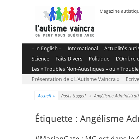
Magazine autistiqu
Menu
Aller
– In English –
International
Actualités aut
au
principal
Science
Faits Divers
Politique
L’Ombre 
contenu
Les « Troubles Non-Autistiques » ou « Troubl
Menu
Aller
Présentation de « L’Autisme Vaincra »
Ecrive
au
secondaire
contenu
Accueil
»
Posts tagged »
Angélisme Administrati
Étiquette :
Angélisme Adm