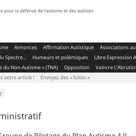
e pour la défense de l'autisme et des autistes
isme
Annonces
Affirmation Autistique
Associations au
du Spectre…
Humeurs et polémiques
Libre Expression A
es du Non-Autisme » (TNA)
Opposition
Vaincre L’Abrutis
z votre article !
Envoyez des « fuites »
f
inistratif