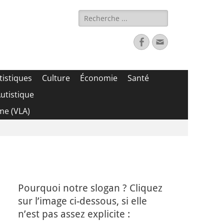
Rechercher :
Facebook
Adresse
de
contact
tistiques
Culture
Économie
Santé
utistique
me (VLA)
Pourquoi notre slogan ? Cliquez
sur l’image ci-dessous, si elle
n’est pas assez explicite :