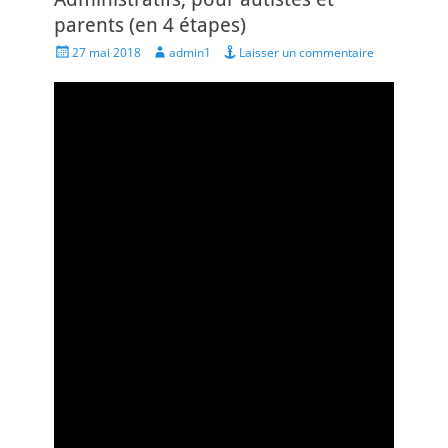
parents (en 4 étapes)
Posted
Author
27 mai 2018
admin1
Laisser un commentaire
on