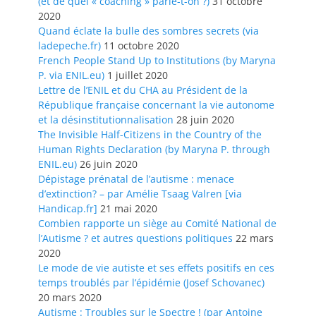
(et de quel « coaching » parle-t-on ?)
31 octobre
2020
Quand éclate la bulle des sombres secrets (via
ladepeche.fr)
11 octobre 2020
French People Stand Up to Institutions (by Maryna
P. via ENIL.eu)
1 juillet 2020
Lettre de l’ENIL et du CHA au Président de la
République française concernant la vie autonome
et la désinstitutionnalisation
28 juin 2020
The Invisible Half-Citizens in the Country of the
Human Rights Declaration (by Maryna P. through
ENIL.eu)
26 juin 2020
Dépistage prénatal de l’autisme : menace
d’extinction? – par Amélie Tsaag Valren [via
Handicap.fr]
21 mai 2020
Combien rapporte un siège au Comité National de
l’Autisme ? et autres questions politiques
22 mars
2020
Le mode de vie autiste et ses effets positifs en ces
temps troublés par l’épidémie (Josef Schovanec)
20 mars 2020
Autisme : Troubles sur le Spectre ! (par Antoine