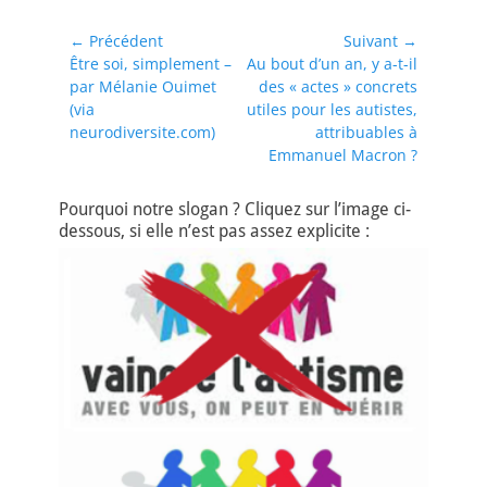
Navigation
← Précédent
Suivant →
Article
Article
Être soi, simplement –
Au bout d’un an, y a-t-il
de
précédent :
suivant :
par Mélanie Ouimet
des « actes » concrets
l’article
(via
utiles pour les autistes,
neurodiversite.com)
attribuables à
Emmanuel Macron ?
Pourquoi notre slogan ? Cliquez sur l’image ci-
dessous, si elle n’est pas assez explicite :