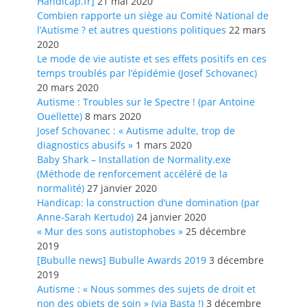
Handicap.fr]
21 mai 2020
Combien rapporte un siège au Comité National de
l’Autisme ? et autres questions politiques
22 mars
2020
Le mode de vie autiste et ses effets positifs en ces
temps troublés par l’épidémie (Josef Schovanec)
20 mars 2020
Autisme : Troubles sur le Spectre ! (par Antoine
Ouellette)
8 mars 2020
Josef Schovanec : « Autisme adulte, trop de
diagnostics abusifs »
1 mars 2020
Baby Shark – Installation de Normality.exe
(Méthode de renforcement accéléré de la
normalité)
27 janvier 2020
Handicap: la construction d’une domination (par
Anne-Sarah Kertudo)
24 janvier 2020
« Mur des sons autistophobes »
25 décembre
2019
[Bubulle news] Bubulle Awards 2019
3 décembre
2019
Autisme : « Nous sommes des sujets de droit et
non des objets de soin » (via Basta !)
3 décembre