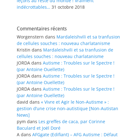
leçons au reste du monde ! Vraiment
indécrottables…
31 octobre 2018
Commentaires récents
Worgenstern
dans
Mardaleishvili et sa tranfusion
de cellules souches : nouveau charlatanisme
Kristin
dans
Mardaleishvili et sa tranfusion de
cellules souches : nouveau charlatanisme
JORDA
dans
Autisme : Troubles sur le Spectre !
(par Antoine Ouellette)
JORDA
dans
Autisme : Troubles sur le Spectre !
(par Antoine Ouellette)
JORDA
dans
Autisme : Troubles sur le Spectre !
(par Antoine Ouellette)
david
dans
« Vivre et Agir le Non-Autisme » :
gestion d’une crise non-autistique [Non-Autistan
News]
pym
dans
Les greffes de caca, par Corinne
Baculard et Joël Doré
A
dans
AFGgate (Edifiant) – AFG Autisme : Défaut