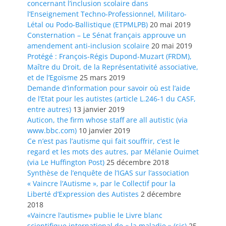
concernant l’inclusion scolaire dans
l’Enseignement Techno-Professionnel, Militaro-
Létal ou Podo-Ballistique (ETPMLPB)
20 mai 2019
Consternation – Le Sénat français approuve un
amendement anti-inclusion scolaire
20 mai 2019
Protégé : François-Régis Dupond-Muzart (FRDM),
Maître du Droit, de la Représentativité associative,
et de l’Egoïsme
25 mars 2019
Demande d’information pour savoir où est l’aide
de l’Etat pour les autistes (article L.246-1 du CASF,
entre autres)
13 janvier 2019
Auticon, the firm whose staff are all autistic (via
www.bbc.com)
10 janvier 2019
Ce n’est pas l’autisme qui fait souffrir, c’est le
regard et les mots des autres, par Mélanie Ouimet
(via Le Huffington Post)
25 décembre 2018
Synthèse de l’enquête de l’IGAS sur l’association
« Vaincre l’Autisme », par le Collectif pour la
Liberté d’Expression des Autistes
2 décembre
2018
«Vaincre l’autisme» publie le Livre blanc
scientifique international de « la maladie » (sic)
25