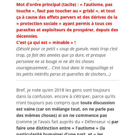
Mot d’ordre principal (tacite) : « l’autisme, pas
touche », faut pas toucher au « grisbi », et tout
ça à cause des effets pervers et des dérives de la
« protection sociale » ayant permis à tous ces
parasites et exploiteurs de prospérer, depuis des
décennies.
C’est ça qui est « minable » !
(Désolé pour ce petit « coup de gueule, mais trop c’est
trop, ça fait des années que ça dure, et presque
personne ne se bouge ni ne dit les choses
courageusement… C’est tout dans le magouillage et
les petits intérêts perso et querelles de clochers…)
Bref, je note qu’en 2018 les gens sont toujours
dans la confusion, encore à s’étriper, parce qu’ils
n’ont toujours pas compris que
toute discussion
est vaine (car on mélange tout, on ne parle pas
des mêmes choses) si on ne commence pas
(comme je l’avais fait auprès du « Défenseur »)
par
faire une distinction entre « l’autisme » (la
particularité humaine) d’une part, et « les