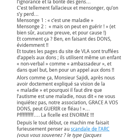
l’ignorance et la bonté des gens…
C’est tellement fallacieux et mensonger, qu’on
s’y perd…
Mensonge 1 : « c’est une maladie »
Mensonge 2 : « mais on peut en guérir ! » (et
bien sûr, aucune preuve, et pour cause !)
Et comment ça ? Ben, en faisant des DONS,
évidemment !!
Et toutes les pages du site de VLA sont truffées
d’appels aux dons ; ils utilisent même un enfant
« non-verbal » comme « ambassadeur », et
dans quel but, ben pour un appel aux dons !!
Alors comme ça, Monsieur Sajidi, après nous
avoir doctement expliqué sa vision de la
« maladie » et pourquoi il faut dire que
l’autisme est une maladie, nous dit « ne vous
inquiétez pas, notre association, GRACE A VOS
DONS, peut GUERIR ce fléau ! »…
Pfffffffff…. La ficelle est ENORME !!!
Depuis le tout début, ce machin me faisait
furieusement penser au
scandale de l’ARC
(vous vous souvenez ? le type (Jacques