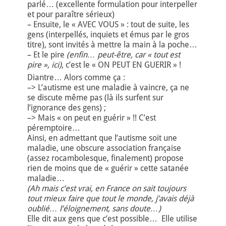
parlé… (excellente formulation pour interpeller
et pour paraître sérieux)
– Ensuite, le « AVEC VOUS » : tout de suite, les
gens (interpellés, inquiets et émus par le gros
titre), sont invités à mettre la main à la poche…
– Et le pire
(enfin… peut-être, car « tout est
pire », ici)
, c’est le « ON PEUT EN GUERIR » !
Diantre… Alors comme ça :
–> L’autisme est une maladie à vaincre, ça ne
se discute même pas (là ils surfent sur
l’ignorance des gens) ;
–> Mais « on peut en guérir » !! C’est
péremptoire…
Ainsi, en admettant que l’autisme soit une
maladie, une obscure association française
(assez rocambolesque, finalement) propose
rien de moins que de « guérir » cette satanée
maladie…
(Ah mais c’est vrai, en France on sait toujours
tout mieux faire que tout le monde, j’avais déjà
oublié… l’éloignement, sans doute…)
Elle dit aux gens que c’est possible… Elle utilise