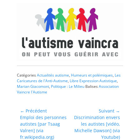
Catégories
Actualités autisme
,
Humeurs et polémiques
,
Les
Caricatures de l'Anti-Autisme
,
Libre Expression Autistique
,
Marian Giacomoni
,
Politique : Le Milieu
Balises
Association
Vaincre l'Autisme
Navigation
← Précédent
Suivant →
Article
Article
Emploi des personnes
Discrimination envers
de
précédent :
suivant :
autistes [par Tsaag
les autistes [vidéo,
l’article
Valren] (via
Michelle Dawson] (via
fr.wikipedia.org)
Youtube)