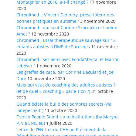
Montagnier en 2016, a-t-il changé ?
17 novembre
2020
Chronimed : Vincent Dennery, prescripteur des
bonnes pratiques en autisme
13 novembre 2020
Chronimed : qui sont Corinne Skorupka et Lorène
Amet ?
12 novembre 2020
Chronimed : Essai thérapeutique sauvage sur 12
enfants autistes à l’IME de Suresnes
11 novembre
2020
Chronimed : ses liens avec FondaMental et Marion
Leboyer
11 novembre 2020
Les greffes de caca, par Corinne Baculard et Joël
Doré
10 novembre 2020
Mais qui veut du coaching des adultes autistes ?
(et de quel « coaching » parle-t-on ?)
31 octobre
2020
Quand éclate la bulle des sombres secrets (via
ladepeche.fr)
11 octobre 2020
French People Stand Up to Institutions (by Maryna
P. via ENIL.eu)
1 juillet 2020
Lettre de l’ENIL et du CHA au Président de la
République française concernant la vie autonome