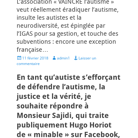
L’association « VAINCRE l’autisme »
veut réellement éradiquer l’autisme,
insulte les autistes et la
neurodiversité, est épinglée par
l’IGAS pour sa gestion, et touche des
subventions : encore une exception
française…
Posted
Author
11 février 2018
admin1
Laisser un
on
commentaire
En tant qu’autiste s’efforçant
de défendre l’autisme, la
justice et la vérité, je
souhaite répondre à
Monsieur Sajidi, qui traite
publiquement Hugo Horiot
de « minable » sur Facebook,