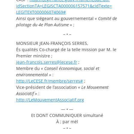
idSectionTA=
LEGISCTA000006157571&cidTexte=
LEGITEXT000006074069#
Ainsi que siégeant au gouvernemental
«
Comité de
pilotage du 4e Plan Autisme
»
;
– • –
MONSIEUR JEAN-FRANÇOIS SERRES,
Ès qualités Co-chargé de la telle mission par M. le
Premier ministre ;
jean-francois.serres@lecese.fr
;
Membre du
«
Conseil économique, social et
environnemental
»
:
http://LeCESE.fr/membre/
serres#
;
Vice-président de l’association
«
Le Mouvement
Associatif
»
:
http://LeMouvementAssociatif.
org
— • —
Et DONT COMMUNIQUER simultané
À ; par mél
– • –