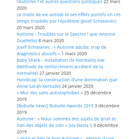
l’Autisme ? et autres questions politiques
22 mars
2020
Le mode de vie autiste et ses effets positifs en ces
temps troublés par l’épidémie (Josef Schovanec)
20 mars 2020
Autisme : Troubles sur le Spectre ! (par Antoine
Ouellette)
8 mars 2020
Josef Schovanec : « Autisme adulte, trop de
diagnostics abusifs »
1 mars 2020
Baby Shark – Installation de Normality.exe
(Méthode de renforcement accéléré de la
normalité)
27 janvier 2020
Handicap: la construction d’une domination (par
Anne-Sarah Kertudo)
24 janvier 2020
« Mur des sons autistophobes »
25 décembre
2019
[Bubulle news] Bubulle Awards 2019
3 décembre
2019
Autisme : « Nous sommes des sujets de droit et
non des objets de soin » (via Basta !)
3 décembre
2019
« Vivre et Agir le Non-Autisme » : gestion d’une