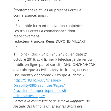
5
Étroitement relatives au présent Porter à
connaissance, ainsi :
— • —
• Ensemble formant motivation conjointe •
Les trois Porters à connaissance dont
respectivement
rédacteur François-Régis DUPOND MUZART
– • –
1. • Joint « .doc » 34 p. (245 248 o), en date 21
octobre 2016,
ci,
« fichier » téléchargé de rendu
public en ligne par et sur site ONU-OHCHR/HCDH ;
à la rubrique « Civil society, including DPOs »,
Document y dénommé « Groupe Autisme » :
http://OHCHR.org/EN/Issues/
Disability/SRDisabilities/
Pages/
Provisionofsupporttopersonswit
hdisabilities.aspx#
Porter à la connaissance de Mme la Rapporteuse
spéciale des Nations Unies sur les droits des