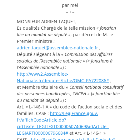
par mél
– • –
MONSIEUR ADRIEN TAQUET,
Ès qualités Chargé de la telle mission
«
fonction
liée au mandat de député
»
, par décret de M. le
Premier ministre ;
adrien.taquet@assemblee-
nationale.fr
;
Député siégeant à la
«
Commission des Affaires
sociales de l’Assemblée nationale
»
(
«
fonctions à
l’Assemblée nationale
»
) :
http://www2.Assemblee-
Nationale.fr/deputes/fiche/
OMC_PA722086#
;
et Membre titulaire du
«
Conseil national consultatif
des personnes handicapées, CNCPH
»
(
«
fonction liée
au mandat de député
»
) :
Art. « L-146-1 A » du code de l’action sociale et des
familles, CASF :
http://LegiFrance.gouv.
fr/affichCodeArticle.do?
cidTexte=LEGITEXT000006074069&
idArticle=
LEGIARTI000006796684#
et Art. « L-146-1 »
CASF :
http://LegiFrance.gouv.
fr/affichCode.do?