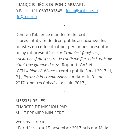
FRANÇOIS-RÉGIS DUPOND MUZART,
à Paris ; tél. 0607303848 ;
frdm@autistes.fr
–
fr@frdm.fr
;
– • –
Dont en l’absence manifeste de toute
représentativité de droit public associative des
autistes en cette situation, personnes présentant
ou ayant présenté des
«
“troubles” [angl. orig.
:
‹
disorder
›] du spectre de l’autisme [i.e. ‹
de l’autisme
étant une gamme
›]
»
,
sc.
Rapport IGAS et
IGEN
«
Plans Autisme
»
rendu public 5 mai 2017 et,
P.J.,
Porter à la connaissance
en date du 31 mai
2017, dont récépissés 1er juin 2017 ;
— • • • —
MESSIEURS LES
CHARGÉS DE MISSION PAR
M. LE PREMIER MINISTRE,
Vous avez reçu :
• Par décret du 15 novembre 2017 pris par M. le