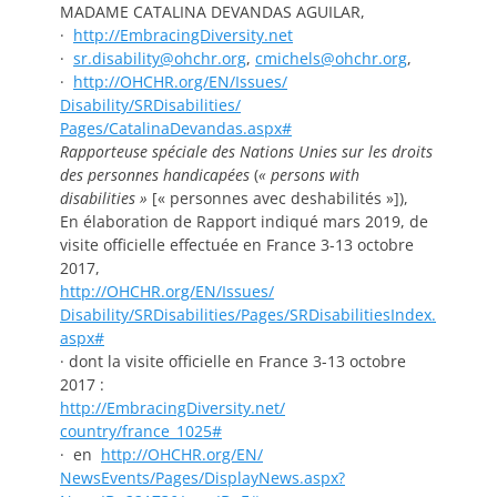
MADAME CATALINA DEVANDAS AGUILAR,
·
http://EmbracingDiversity.
net
·
sr.disability@ohchr.org
,
cm
ichels@ohchr.org
,
·
http://OHCHR.org/EN/Issues/
Disability/SRDisabilities/
Pages/CatalinaDevandas.aspx#
Rapporteuse spéciale des Nations Unies sur les droits
des personnes handicapées
(
«
persons with
disabilities
»
[« personnes avec deshabilités »]),
En élaboration de Rapport indiqué mars 2019, de
visite officielle effectuée en France 3-13 octobre
2017,
http://OHCHR.org/EN/Issues/
Disability/SRDisabilities/
Pages/SRDisabilitiesIndex.
aspx#
· dont la visite officielle en France 3-13 octobre
2017 :
http://EmbracingDiversity.net/
country/france_1025#
· en
http://OHCHR.org/EN/
NewsEvents/Pages/DisplayNews.
aspx?