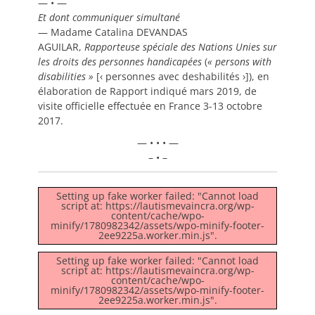
— • —
Et dont communiquer simultané
— Madame Catalina DEVANDAS
AGUILAR,
Rapporteuse spéciale des Nations Unies sur
les droits des personnes handicapées
(
«
persons with
disabilities
»
[‹ personnes avec deshabilités ›]), en
élaboration de Rapport indiqué mars 2019, de
visite officielle effectuée en France 3-13 octobre
2017.
— • • • —
– • –
Setting up fake worker failed: "Cannot load
script at: https://lautismevaincra.org/wp-
content/cache/wpo-
minify/1780982342/assets/wpo-minify-footer-
2ee9225a.worker.min.js".
Setting up fake worker failed: "Cannot load
script at: https://lautismevaincra.org/wp-
content/cache/wpo-
minify/1780982342/assets/wpo-minify-footer-
2ee9225a.worker.min.js".