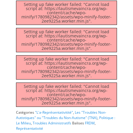
Setting up fake worker failed: "Cannot load
script at: https://lautismevaincra.org/wp-
content/cache/wpo-
minify/1780982342/assets/wpo-minify-footer-
2ee9225a.worker.min.js".
Setting up fake worker failed: "Cannot load
script at: https://lautismevaincra.org/wp-
content/cache/wpo-
minify/1780982342/assets/wpo-minify-footer-
2ee9225a.worker.min.js".
Setting up fake worker failed: "Cannot load
script at: https://lautismevaincra.org/wp-
content/cache/wpo-
minify/1780982342/assets/wpo-minify-footer-
2ee9225a.worker.min.js".
Setting up fake worker failed: "Cannot load
script at: https://lautismevaincra.org/wp-
content/cache/wpo-
minify/1780982342/assets/wpo-minify-footer-
2ee9225a.worker.min.js".
Catégories
"L'a-Représentativitité"
,
Les "Troubles Non-
Autistiques" ou "Troubles du Non-Autisme" (TNA)
,
Politique :
Le Milieu
,
Troubles Administratifs
Balises
FRDM
,
Représentativité