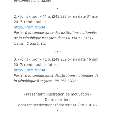
personnes handicapées
;
– • –
2. • Joint « .pdf » 11 p. (245 526 o), en date 31 mai
2017, rendu public :
http://Frdm.fr/50#
Porter à la connaissance des institutions nationales
de la République française dont PR, PM, SEPH
; CE,
C.cass., C.const., etc.
;
– • –
3. • Joint « .pdf » 12 p. (248 852 o), en date 16 juin
2017, rendu public futur :
http://Frdm.fr/78#
Porter à la connaissance d’institutions nationales de
la République française
: PR, PM, SEPH
;
— • —
• Présentant illustration de motivation •
Deux courriers
dont respectivement rédacteur M. Éric LUCAS
– • –