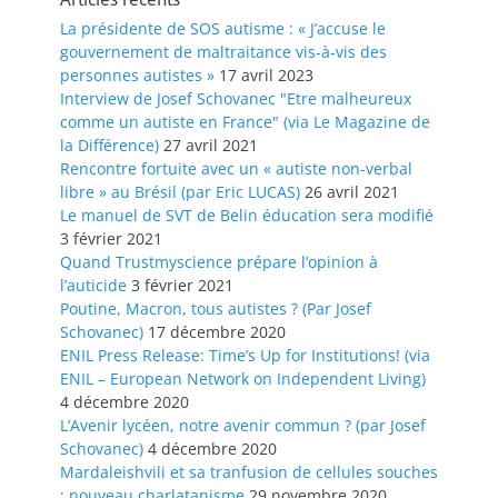
La présidente de SOS autisme : « J’accuse le
gouvernement de maltraitance vis-à-vis des
personnes autistes »
17 avril 2023
Interview de Josef Schovanec "Etre malheureux
comme un autiste en France" (via Le Magazine de
la Différence)
27 avril 2021
Rencontre fortuite avec un « autiste non-verbal
libre » au Brésil (par Eric LUCAS)
26 avril 2021
Le manuel de SVT de Belin éducation sera modifié
3 février 2021
Quand Trustmyscience prépare l’opinion à
l’auticide
3 février 2021
Poutine, Macron, tous autistes ? (Par Josef
Schovanec)
17 décembre 2020
ENIL Press Release: Time’s Up for Institutions! (via
ENIL – European Network on Independent Living)
4 décembre 2020
L’Avenir lycéen, notre avenir commun ? (par Josef
Schovanec)
4 décembre 2020
Mardaleishvili et sa tranfusion de cellules souches
: nouveau charlatanisme
29 novembre 2020