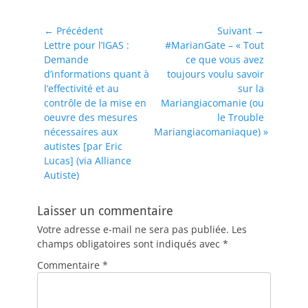
Navigation
← Précédent
Suivant →
Article
Article
Lettre pour l’IGAS :
#MarianGate – « Tout
de
précédent :
suivant :
Demande
ce que vous avez
l’article
d’informations quant à
toujours voulu savoir
l’effectivité et au
sur la
contrôle de la mise en
Mariangiacomanie (ou
oeuvre des mesures
le Trouble
nécessaires aux
Mariangiacomaniaque) »
autistes [par Eric
Lucas] (via Alliance
Autiste)
Laisser un commentaire
Votre adresse e-mail ne sera pas publiée.
Les
champs obligatoires sont indiqués avec
*
Commentaire
*