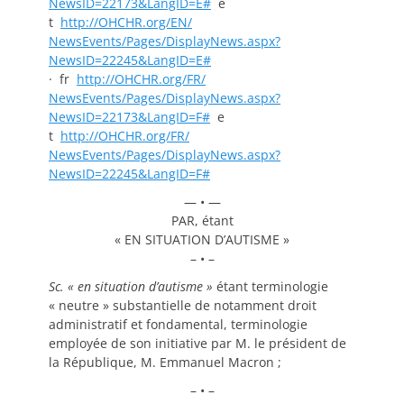
NewsID=22173&LangID=E#
e
t
http://OHCHR.org/EN/
NewsEvents/Pages/DisplayNews.
aspx?
NewsID=22245&LangID=E#
· fr
http://OHCHR.org/FR/
NewsEvents/Pages/DisplayNews.
aspx?
NewsID=22173&LangID=F#
e
t
http://OHCHR.org/FR/
NewsEvents/Pages/DisplayNews.
aspx?
NewsID=22245&LangID=F#
— • —
PAR, étant
« EN SITUATION D’AUTISME »
– • –
Sc. «
en situation d’autisme
»
étant terminologie
« neutre » substantielle de notamment droit
administratif et fondamental, terminologie
employée de son initiative par M. le président de
la République, M. Emmanuel Macron ;
– • –