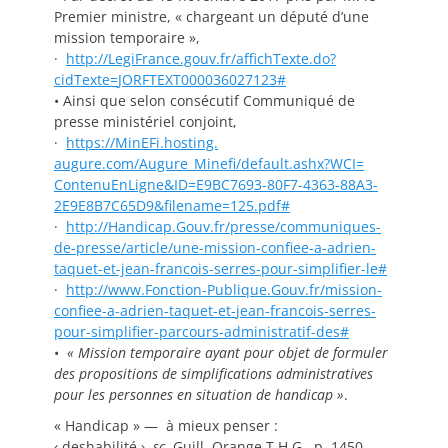
Premier ministre, « chargeant un député d’une
mission temporaire »,
·
http://LegiFrance.gouv.fr/
affichTexte.do?
cidTexte=
JORFTEXT000036027123#
• Ainsi que selon consécutif Communiqué de
presse ministériel conjoint,
·
https://MinEFi.hosting.
augure.com/Augure_Minefi/
default.ashx?WCI=
ContenuEnLigne&ID=E9BC7693-
80F7-4363-88A3-
2E9E8B7C65D9&
filename=125.pdf#
·
http://Handicap.Gouv.fr/
presse/communiques-
de-presse/
article/une-mission-confiee-a-
adrien-
taquet-et-jean-
francois-serres-pour-
simplifier-le#
·
http://www.Fonction-
Publique.Gouv.fr/mission-
confiee-a-adrien-taquet-et-
jean-francois-serres-
pour-
simplifier-parcours-
administratif-des#
•
«
Mission temporaire ayant pour objet de formuler
des propositions de simplifications administratives
pour les personnes en situation de handicap
»
.
« Handicap » — à mieux penser :
‹ deshabilité ›,
sc.
Guill. Orange T.H.G., p.
1450.