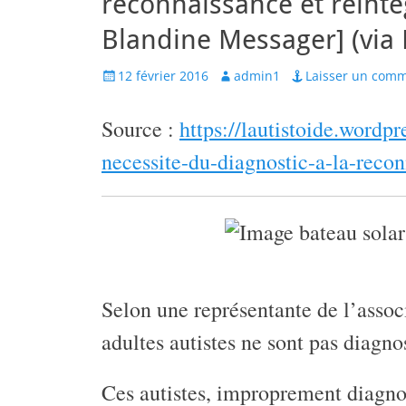
reconnaissance et réinté
Blandine Messager] (via 
Posted
Author
12 février 2016
admin1
Laisser un comm
on
Source :
https://lautistoide.wordp
necessite-du-diagnostic-a-la-recon
Selon une représentante de l’asso
adultes autistes ne sont pas diagno
Ces autistes, improprement diagnos