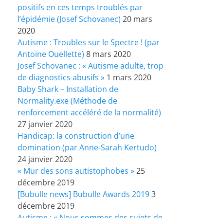
positifs en ces temps troublés par
l’épidémie (Josef Schovanec)
20 mars
2020
Autisme : Troubles sur le Spectre ! (par
Antoine Ouellette)
8 mars 2020
Josef Schovanec : « Autisme adulte, trop
de diagnostics abusifs »
1 mars 2020
Baby Shark – Installation de
Normality.exe (Méthode de
renforcement accéléré de la normalité)
27 janvier 2020
Handicap: la construction d’une
domination (par Anne-Sarah Kertudo)
24 janvier 2020
« Mur des sons autistophobes »
25
décembre 2019
[Bubulle news] Bubulle Awards 2019
3
décembre 2019
Autisme : « Nous sommes des sujets de