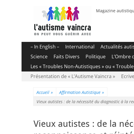
Magazine autistiqu
Menu
Aller
– In English –
International
Actualités aut
au
principal
Science
Faits Divers
Politique
L’Ombre 
contenu
Les « Troubles Non-Autistiques » ou « Troubl
Menu
Aller
Présentation de « L’Autisme Vaincra »
Ecrive
au
secondaire
contenu
Accueil
»
Affirmation Autistique
»
Vieux autistes : de la nécessité du diagnostic à la r
Vieux autistes : de la néc