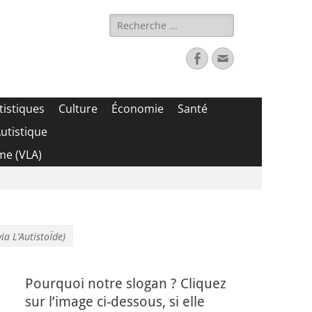
Rechercher :
Facebook
Adresse
de
contact
tistiques
Culture
Économie
Santé
utistique
me (VLA)
ia L’AutistoÏde)
Pourquoi notre slogan ? Cliquez
sur l’image ci-dessous, si elle