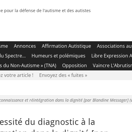
e pour la défense de l'autisme et des autistes
isme
Annonces
Affirmation Autistique
Associations au
du Spectre…
Humeurs et polémiques
Libre Expression A
es du Non-Autisme » (TNA)
Opposition
Vaincre L’Abrutis
z votre article !
Envoyez des « fuites »
econnaissance et réintégration dans la dignité [par Blandine Messager] (v
essité du diagnostic à la